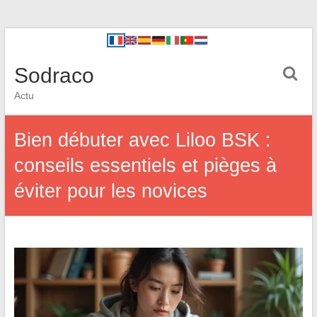
Sodraco
Actu
Bien débuter avec Liloo BSK :
conseils essentiels et pièges à
éviter pour les novices