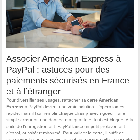
Associer American Express à
PayPal : astuces pour des
paiements sécurisés en France
et à l’étranger
Pour diversifier ses usages, rattacher sa
carte American
Express
à PayPal devient une vraie solution. L’opération est
rapide, mais il faut remplir chaque champ avec rigueur : une
simple erreur ou une donnée manquante et tout est bloqué. À la
suite de l’enregistrement, PayPal lance un petit prélèvement
d’essai, aussitôt remboursé. Pour valider la carte, il suffit de
renseigner le code transmis, une étape qui verrouille la sécurité