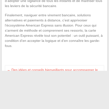
d’adopter une vigilance de tous les instants et de maîtriser tous
les leviers de la sécurité bancaire.
Finalement, naviguer entre virement bancaire, solutions
alternatives et paiements à distance, c’est apprivoiser
l’écosystème American Express sans illusion. Pour ceux qui
s’arment de méthode et comprennent ses ressorts, la carte
American Express révèle tout son potentiel : un outil puissant, à
condition d’en accepter la logique et d’en connaître les garde-
fous.
←
Des idées et conseils bienveillants pour accompagner le
développement de votre enfant
Les tendances incontournables de l’immobilier en 2024 pour
bien investir
→
Recherche