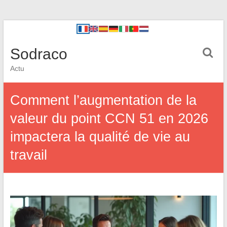
Sodraco
Actu
Comment l’augmentation de la
valeur du point CCN 51 en 2026
impactera la qualité de vie au
travail