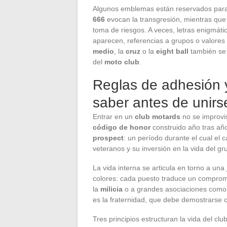
Algunos emblemas están reservados para
666
evocan la transgresión, mientras que
toma de riesgos. A veces, letras enigmát
aparecen, referencias a grupos o valores i
medio
, la
cruz
o la
eight ball
también se 
del
moto club
.
Reglas de adhesión y
saber antes de unirs
Entrar en un
club motards
no se improvi
código de honor
construido año tras añ
prospect
: un período durante el cual el 
veteranos y su inversión en la vida del gr
La vida interna se articula en torno a una
colores: cada puesto traduce un comprom
la
milicia
o a grandes asociaciones como
es la fraternidad, que debe demostrarse c
Tres principios estructuran la vida del c