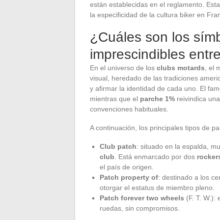
están establecidas en el reglamento. Esta
la especificidad de la cultura biker en Fra
¿Cuáles son los símb
imprescindibles entre
En el universo de los
clubs motards
, el
visual, heredado de las tradiciones america
y afirmar la identidad de cada uno. El f
mientras que el
parche 1%
reivindica una
convenciones habituales.
A continuación, los principales tipos de pa
Club patch
: situado en la espalda, m
club
. Está enmarcado por dos
rocker
el país de origen.
Patch property of
: destinado a los ce
otorgar el estatus de miembro pleno.
Patch forever two wheels
(F. T. W.):
ruedas, sin compromisos.