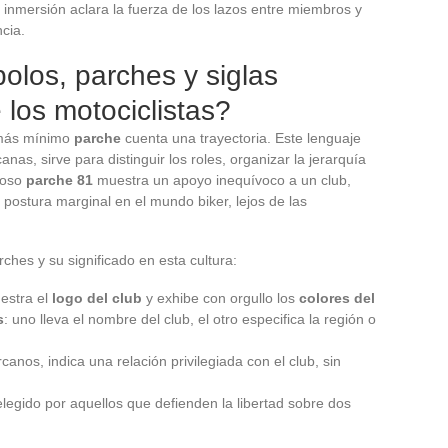
 inmersión aclara la fuerza de los lazos entre miembros y
ncia.
olos, parches y siglas
 los motociclistas?
 más mínimo
parche
cuenta una trayectoria. Este lenguaje
nas, sirve para distinguir los roles, organizar la jerarquía
amoso
parche 81
muestra un apoyo inequívoco a un club,
 postura marginal en el mundo biker, lejos de las
rches y su significado en esta cultura:
uestra el
logo del club
y exhibe con orgullo los
colores del
s
: uno lleva el nombre del club, el otro especifica la región o
rcanos, indica una relación privilegiada con el club, sin
 elegido por aquellos que defienden la libertad sobre dos