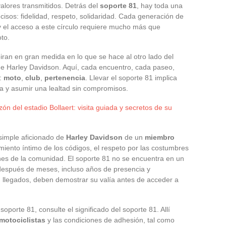
alores transmitidos. Detrás del
soporte 81
, hay toda una
cisos: fidelidad, respeto, solidaridad. Cada generación de
 y el acceso a este círculo requiere mucho más que
to.
iran en gran medida en lo que se hace al otro lado del
 de Harley Davidson. Aquí, cada encuentro, cada paseo,
a:
moto
,
club
,
pertenencia
. Llevar el soporte 81 implica
uía y asumir una lealtad sin compromisos.
n del estadio Bollaert: visita guiada y secretos de su
 simple aficionado de
Harley Davidson
de un
miembro
imiento íntimo de los códigos, el respeto por las costumbres
iones de la comunidad. El soporte 81 no se encuentra en un
después de meses, incluso años de presencia y
 llegados, deben demostrar su valía antes de acceder a
oporte 81, consulte el significado del soporte 81. Allí
 motociclistas
y las condiciones de adhesión, tal como