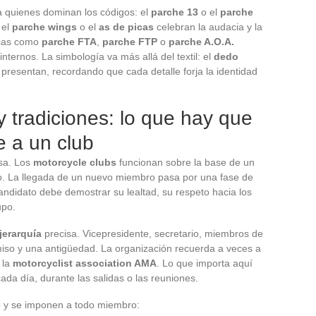
 quienes dominan los códigos: el
parche 13
o el
parche
 el
parche wings
o el
as de picas
celebran la audacia y la
icas como
parche FTA
,
parche FTP
o
parche A.O.A.
nternos. La simbología va más allá del textil: el
dedo
presentan, recordando que cada detalle forja la identidad
 tradiciones: lo que hay que
e a un club
sa. Los
motorcycle clubs
funcionan sobre la base de un
o. La llegada de un nuevo miembro pasa por una fase de
candidato debe demostrar su lealtad, su respeto hacia los
upo.
jerarquía
precisa. Vicepresidente, secretario, miembros de
iso y una antigüedad. La organización recuerda a veces a
 la
motorcyclist association AMA
. Lo que importa aquí
ada día, durante las salidas o las reuniones.
lub y se imponen a todo miembro: