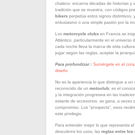
chaleco: encarna décadas de historias y v
tradición que se muestra, con códigos pre
bikers
perpetúa estos signos distintivos,
entusiasmo o una simple pasión por la mo
Los
motorcycle clubs
en Francia se insp
Atlántico, particularmente en el universo
cada noche lleva la marca de esta cultur
jugar según las reglas, aceptar la jerarq
Para profundizar :
Sumérgete en el corazó
diseño
No es la apariencia lo que distingue a un
reconocido de un
motoclub
; es el conoc
y la integración progresiva en las tradic
estante de accesorios: se gana, a veces 
compromiso. Los “prospects”, esos recién
este privilegio.
Para entender mejor lo que representa el s
descubrirá los usos, las
reglas entre los