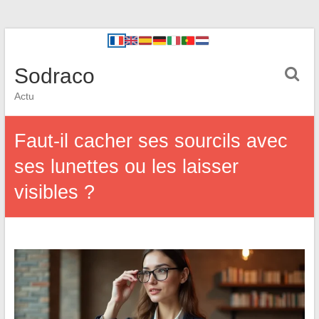
Sodraco
Actu
Faut-il cacher ses sourcils avec
ses lunettes ou les laisser
visibles ?