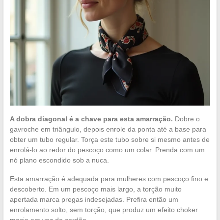
A dobra diagonal é a chave para esta amarração.
Dobre o
gavroche em triângulo, depois enrole da ponta até a base para
obter um tubo regular. Torça este tubo sobre si mesmo antes de
enrolá-lo ao redor do pescoço como um colar. Prenda com um
nó plano escondido sob a nuca.
Esta amarração é adequada para mulheres com pescoço fino e
descoberto. Em um pescoço mais largo, a torção muito
apertada marca pregas indesejadas. Prefira então um
enrolamento solto, sem torção, que produz um efeito choker