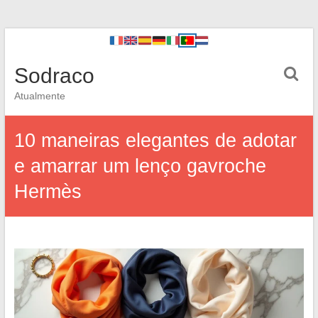
Sodraco
Atualmente
10 maneiras elegantes de adotar
e amarrar um lenço gavroche
Hermès