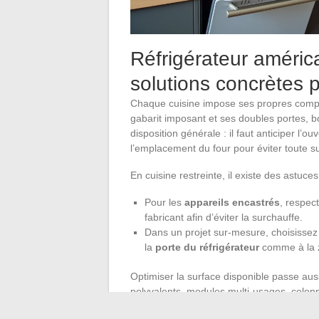
Réfrigérateur américa
solutions concrètes 
Chaque cuisine impose ses propres compr
gabarit imposant et ses doubles portes, bou
disposition générale : il faut anticiper l’o
l’emplacement du four pour éviter toute s
En cuisine restreinte, il existe des astuces
Pour les
appareils encastrés
, respec
fabricant afin d’éviter la surchauffe.
Dans un projet sur-mesure, choisissez
la
porte du réfrigérateur
comme à la z
Optimiser la surface disponible passe auss
polyvalents, modules multi-usages, colonn
pour fluidifier les gestes et préserver la