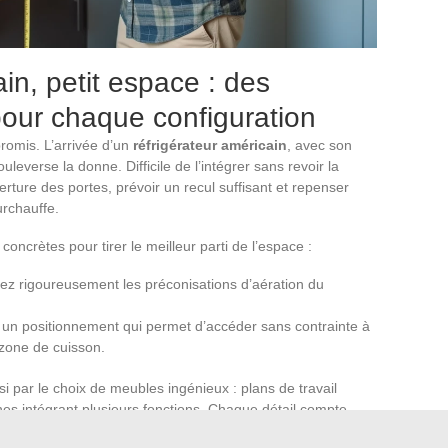
in, petit espace : des
pour chaque configuration
omis. L’arrivée d’un
réfrigérateur américain
, avec son
leverse la donne. Difficile de l’intégrer sans revoir la
uverture des portes, prévoir un recul suffisant et repenser
urchauffe.
 concrètes pour tirer le meilleur parti de l’espace :
tez rigoureusement les préconisations d’aération du
 un positionnement qui permet d’accéder sans contrainte à
one de cuisson.
i par le choix de meubles ingénieux : plans de travail
es intégrant plusieurs fonctions. Chaque détail compte
 performance des équipements. Qu’il s’agisse d’un