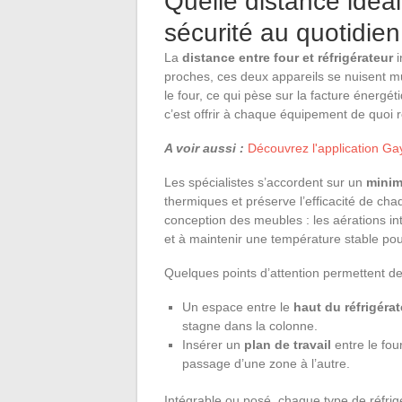
Quelle distance idéa
sécurité au quotidien
La
distance entre four et réfrigérateur
i
proches, ces deux appareils se nuisent mu
le four, ce qui pèse sur la facture énergé
c’est offrir à chaque équipement de quoi re
A voir aussi :
Découvrez l'application Ga
Les spécialistes s’accordent sur un
minim
thermiques et préserve l’efficacité de cha
conception des meubles : les aérations in
et à maintenir une température stable pour
Quelques points d’attention permettent de
Un espace entre le
haut du réfrigérat
stagne dans la colonne.
Insérer un
plan de travail
entre le four
passage d’une zone à l’autre.
Intégrable ou posé, chaque type de réfrigé