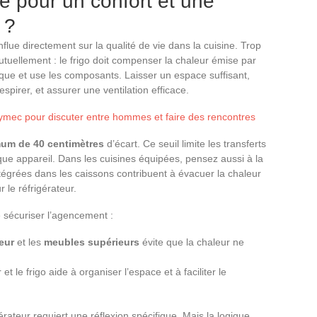
le pour un confort et une
 ?
nflue directement sur la qualité de vie dans la cuisine. Trop
tuellement : le frigo doit compenser la chaleur émise par
tique et use les composants. Laisser un espace suffisant,
spirer, et assurer une ventilation efficace.
ymec pour discuter entre hommes et faire des rencontres
um de 40 centimètres
d’écart. Ce seuil limite les transferts
que appareil. Dans les cuisines équipées, pensez aussi à la
tégrées dans les caissons contribuent à évacuer la chaleur
 le réfrigérateur.
 sécuriser l’agencement :
eur
et les
meubles supérieurs
évite que la chaleur ne
 et le frigo aide à organiser l’espace et à faciliter le
rateur requiert une réflexion spécifique. Mais la logique