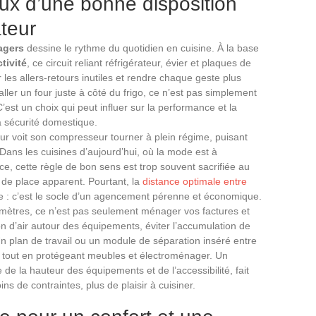
ux d’une bonne disposition
ateur
agers
dessine le rythme du quotidien en cuisine. À la base
ctivité
, ce circuit reliant réfrigérateur, évier et plaques de
r les allers-retours inutiles et rendre chaque geste plus
taller un four juste à côté du frigo, ce n’est pas simplement
’est un choix qui peut influer sur la performance et la
a sécurité domestique.
our voit son compresseur tourner à plein régime, puisant
 Dans les cuisines d’aujourd’hui, où la mode est à
ace, cette règle de bon sens est trop souvent sacrifiée au
n de place apparent. Pourtant, la
distance optimale entre
e : c’est le socle d’un agencement pérenne et économique.
mètres, ce n’est pas seulement ménager vos factures et
ion d’air autour des équipements, éviter l’accumulation de
Un plan de travail ou un module de séparation inséré entre
n, tout en protégeant meubles et électroménager. Un
e la hauteur des équipements et de l’accessibilité, fait
ns de contraintes, plus de plaisir à cuisiner.