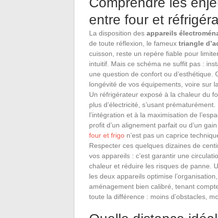
Comprendre les enje
entre four et réfrigér
La disposition des
appareils électromén
de toute réflexion, le fameux
triangle d’a
cuisson, reste un repère fiable pour limite
intuitif. Mais ce schéma ne suffit pas : ins
une question de confort ou d’esthétique. C
longévité de vos équipements, voire sur l
Un réfrigérateur exposé à la chaleur du f
plus d’électricité, s’usant prématurément.
l’intégration et à la maximisation de l’esp
profit d’un alignement parfait ou d’un gai
four et frigo
n’est pas un caprice techniqu
Respecter ces quelques dizaines de centi
vos appareils : c’est garantir une circulat
chaleur et réduire les risques de panne. 
les deux appareils optimise l’organisatio
aménagement bien calibré, tenant compte d
toute la différence : moins d’obstacles, moi