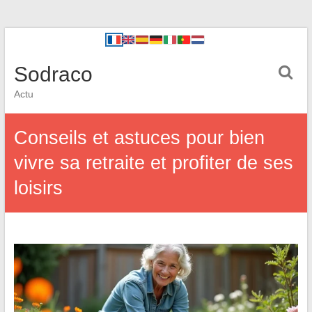
Sodraco
Actu
Conseils et astuces pour bien
vivre sa retraite et profiter de ses
loisirs