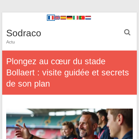
Sodraco
Actu
Plongez au cœur du stade
Bollaert : visite guidée et secrets
de son plan