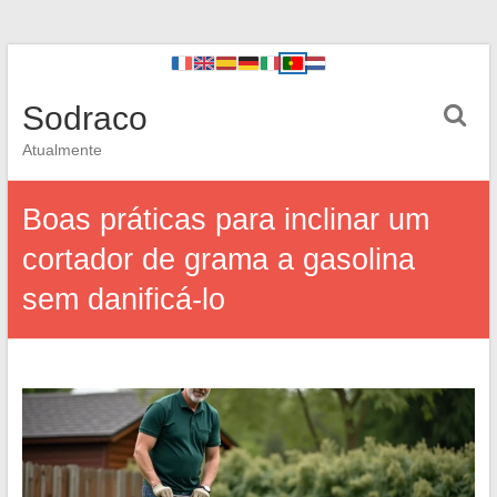
Sodraco
Atualmente
Boas práticas para inclinar um
cortador de grama a gasolina
sem danificá-lo