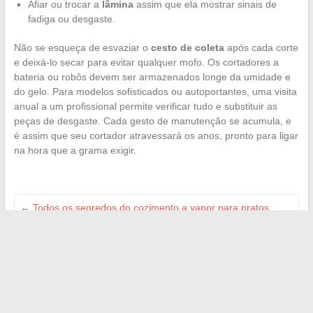
Afiar ou trocar a
lâmina
assim que ela mostrar sinais de
fadiga ou desgaste.
Não se esqueça de esvaziar o
cesto de coleta
após cada corte
e deixá-lo secar para evitar qualquer mofo. Os cortadores a
bateria ou robôs devem ser armazenados longe da umidade e
do gelo. Para modelos sofisticados ou autoportantes, uma visita
anual a um profissional permite verificar tudo e substituir as
peças de desgaste. Cada gesto de manutenção se acumula, e
é assim que seu cortador atravessará os anos, pronto para ligar
na hora que a grama exigir.
←
Todos os segredos do cozimento a vapor para pratos
saudáveis e saborosos
Top 10 das estações de metrô em Paris onde é melhor ficar
atento
→
Search