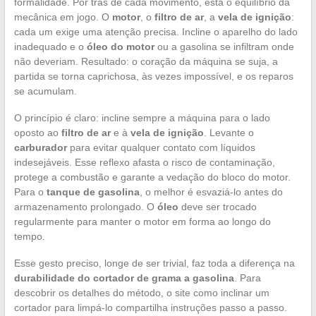
formalidade. Por trás de cada movimento, está o equilíbrio da
mecânica em jogo. O
motor
, o
filtro de ar
, a
vela de ignição
:
cada um exige uma atenção precisa. Incline o aparelho do lado
inadequado e o
óleo do motor
ou a gasolina se infiltram onde
não deveriam. Resultado: o coração da máquina se suja, a
partida se torna caprichosa, às vezes impossível, e os reparos
se acumulam.
O princípio é claro: incline sempre a máquina para o lado
oposto ao
filtro de ar
e à
vela de ignição
. Levante o
carburador
para evitar qualquer contato com líquidos
indesejáveis. Esse reflexo afasta o risco de contaminação,
protege a combustão e garante a vedação do bloco do motor.
Para o
tanque de gasolina
, o melhor é esvaziá-lo antes do
armazenamento prolongado. O
óleo
deve ser trocado
regularmente para manter o motor em forma ao longo do
tempo.
Esse gesto preciso, longe de ser trivial, faz toda a diferença na
durabilidade do cortador de grama a gasolina
. Para
descobrir os detalhes do método, o site como inclinar um
cortador para limpá-lo compartilha instruções passo a passo.